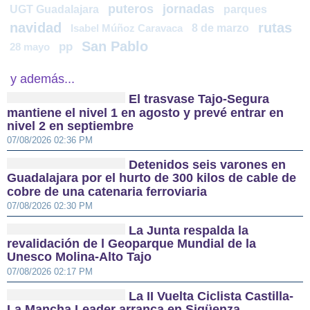
puteros
jornadas
UGT Guadalajara
parques
navidad
rutas
8 de marzo
Isabel Múñoz Caravaca
San Pablo
pp
28 mayo
y además...
El trasvase Tajo-Segura
mantiene el nivel 1 en agosto y prevé entrar en
nivel 2 en septiembre
07/08/2026 02:36 PM
Detenidos seis varones en
Guadalajara por el hurto de 300 kilos de cable de
cobre de una catenaria ferroviaria
07/08/2026 02:30 PM
La Junta respalda la
revalidación de l Geoparque Mundial de la
Unesco Molina-Alto Tajo
07/08/2026 02:17 PM
La II Vuelta Ciclista Castilla-
La Mancha Leader arranca en Sigüenza