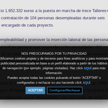
cio 1.652.332 euros a la puesta en marcha de trece Talleres
a contratación de 104 personas desempleadas durante seis
 encargado de cada proyecto.
empleabilidad y promover la inserción laboral de las person
fesional en sectores que responden a las necesidades del
NOS PREOCUPAMOS POR TU PRIVACIDAD
l. En el caso de Guadalajara, se están desarrollando proyect
Utilizamos cookies propias y de terceros para fines analíticos y para mostrart
 la digitalización de archivos, la conservación y rehabilitac
publicidad personalizada en base a un perfil elaborado a partir de tus hábitos
de navegación (por ejemplo, páginas visitadas). Haz click
para más
AQUÍ
del entorno natural y urbano.
información.
Puedes aceptar todas las cookies pulsando el botón “ACEPTAR” o
configurarlas o rechazar su uso haciendo click
.
cid de Zorita, Molina de Aragón, Sacedón, Jadraque, Trillo,
AQUÍ
agos, Brihuega, Horche, Villanueva de la Torre y Azuqueca d
ACEPTAR
Configurar/Rechazar
tos adaptados a sus necesidades, con una media de ocho