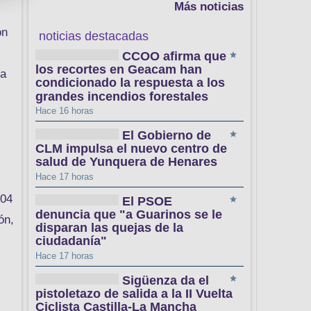
Más noticias
ón
noticias destacadas
CCOO afirma que
los recortes en Geacam han
sa
condicionado la respuesta a los
grandes incendios forestales
Hace 16 horas
El Gobierno de
CLM impulsa el nuevo centro de
salud de Yunquera de Henares
Hace 17 horas
304
El PSOE
denuncia que "a Guarinos se le
ón,
disparan las quejas de la
ciudadanía"
Hace 17 horas
Sigüenza da el
pistoletazo de salida a la II Vuelta
Ciclista Castilla-La Mancha