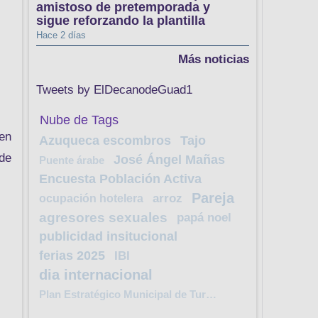
amistoso de pretemporada y
sigue reforzando la plantilla
Hace 2 días
Más noticias
Tweets by ElDecanodeGuad1
Nube de Tags
en
Azuqueca escombros
Tajo
 de
José Ángel Mañas
Puente árabe
Encuesta Población Activa
Pareja
ocupación hotelera
arroz
agresores sexuales
papá noel
publicidad insitucional
ferias 2025
IBI
dia internacional
Plan Estratégico Municipal de Turismo