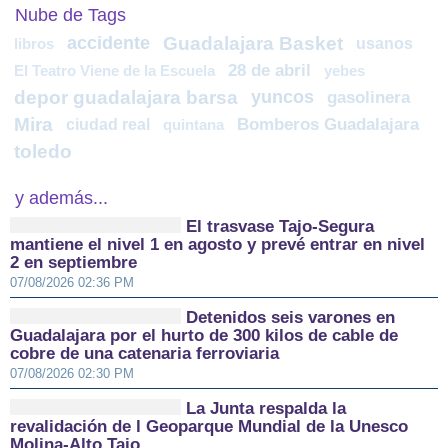
Nube de Tags
accidente
Guadalajara Basket
usanos
libros
28 de abril
El Teatro Viene de la Escuela
yebes
depor guadalajara barsa
yuncos
gasolinera
Mira
ciudad real
Bomberos Guadalajara
quintana
toledo
y además...
El trasvase Tajo-Segura
mantiene el nivel 1 en agosto y prevé entrar en nivel
2 en septiembre
07/08/2026 02:36 PM
Detenidos seis varones en
Guadalajara por el hurto de 300 kilos de cable de
cobre de una catenaria ferroviaria
07/08/2026 02:30 PM
La Junta respalda la
revalidación de l Geoparque Mundial de la Unesco
Molina-Alto Tajo