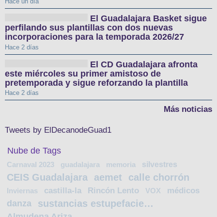
Hace un día
El Guadalajara Basket sigue
perfilando sus plantillas con dos nuevas
incorporaciones para la temporada 2026/27
Hace 2 días
El CD Guadalajara afronta
este miércoles su primer amistoso de
pretemporada y sigue reforzando la plantilla
Hace 2 días
Más noticias
Tweets by ElDecanodeGuad1
Nube de Tags
silvestres
Carnaval 2023
guadalajara
memoria
CEIS Guadalajara
aemet
calle chorrón
castilla-la
Rincón Lento
médicos
Inviernas
VOX
sustancias estupefacientes
danza
Almudena Ariza