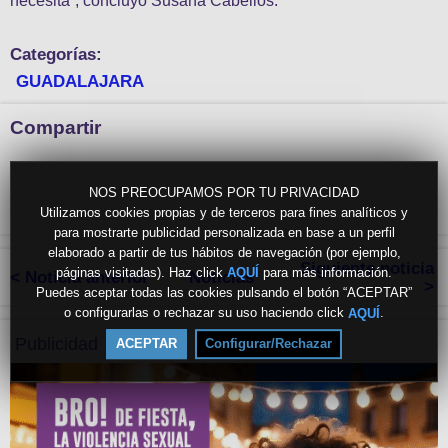
necesita”, concluyó Susana Cabellos.
Categorías:
GUADALAJARA
Compartir
NOS PREOCUPAMOS POR TU PRIVACIDAD
Utilizamos cookies propias y de terceros para fines analíticos y
para mostrarte publicidad personalizada en base a un perfil
elaborado a partir de tus hábitos de navegación (por ejemplo,
Siguiente noticia
páginas visitadas). Haz click
para más información.
AQUÍ
< Noticia anterior
Noticias
>
Puedes aceptar todas las cookies pulsando el botón “ACEPTAR”
o configurarlas o rechazar su uso haciendo click
.
AQUÍ
Publicidad
ACEPTAR
Configurar/Rechazar