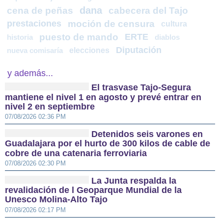
dana
cena de peñas
cabecera del Tajo
prestaciones
moción de censura
cultura
puesto de mando
ERTE
historia
diablos
Diputación
elecciones
nueva comisaría
y además...
El trasvase Tajo-Segura
mantiene el nivel 1 en agosto y prevé entrar en
nivel 2 en septiembre
07/08/2026 02:36 PM
Detenidos seis varones en
Guadalajara por el hurto de 300 kilos de cable de
cobre de una catenaria ferroviaria
07/08/2026 02:30 PM
La Junta respalda la
revalidación de l Geoparque Mundial de la
Unesco Molina-Alto Tajo
07/08/2026 02:17 PM