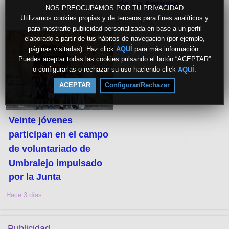
de La Antigua
NOS PREOCUPAMOS POR TU PRIVACIDAD
Utilizamos cookies propias y de terceros para fines analíticos y
Hace 3 días
para mostrarte publicidad personalizada en base a un perfil
elaborado a partir de tus hábitos de navegación (por ejemplo,
páginas visitadas). Haz click
para más información.
AQUÍ
Puedes aceptar todas las cookies pulsando el botón “ACEPTAR”
o configurarlas o rechazar su uso haciendo click
.
AQUÍ
ACEPTAR
Configurar/Rechazar
Veinte jóvenes
participan en el campo
de voluntariado de
Umbralejo impulsado
por la Junta
Hace 3 días
Publicidad