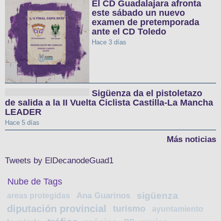
El CD Guadalajara afronta
este sábado un nuevo
examen de pretemporada
ante el CD Toledo
Hace 3 días
Sigüenza da el pistoletazo
de salida a la II Vuelta Ciclista Castilla-La Mancha
LEADER
Hace 5 días
Más noticias
Tweets by ElDecanodeGuad1
Nube de Tags
sigüenza
areas protegidas
Ana Guarinos
diputación provincial
turismo
ayuntamiento