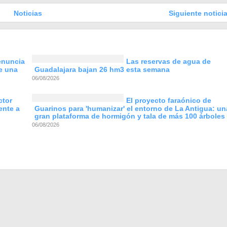
Noticias
Siguiente noticia
enuncia
Las reservas de agua de
e una
Guadalajara bajan 26 hm3 esta semana
06/08/2026
ctor
El proyecto faraónico de
ente a
Guarinos para 'humanizar' el entorno de La Antigua: un
gran plataforma de hormigón y tala de más 100 árboles
06/08/2026