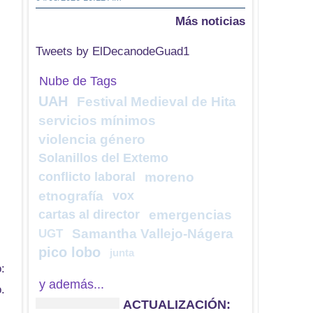
Más noticias
Tweets by ElDecanodeGuad1
Nube de Tags
UAH
Festival Medieval de Hita
servicios mínimos
violencia género
Solanillos del Extemo
conflicto laboral
moreno
etnografía
vox
cartas al director
emergencias
Samantha Vallejo-Nágera
UGT
pico lobo
junta
:
y además...
.
ACTUALIZACIÓN: