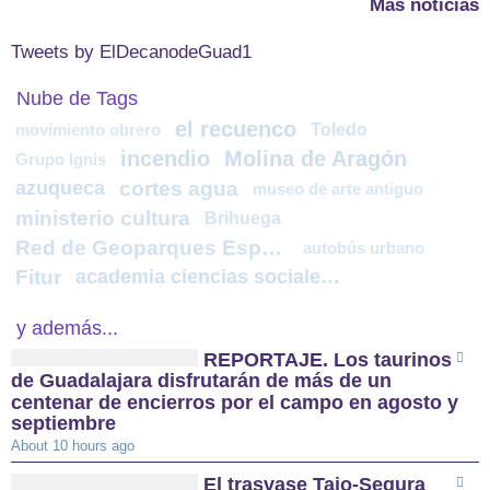
Más noticias
Tweets by ElDecanodeGuad1
Nube de Tags
el recuenco
Toledo
movimiento obrero
incendio
Molina de Aragón
Grupo Ignis
azuqueca
cortes agua
museo de arte antiguo
ministerio cultura
Brihuega
Red de Geoparques Españoles
autobús urbano
Fitur
academia ciencias sociales humanidades
y además...
REPORTAJE. Los taurinos
de Guadalajara disfrutarán de más de un
centenar de encierros por el campo en agosto y
septiembre
About 10 hours ago
El trasvase Tajo-Segura