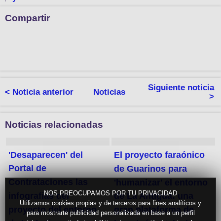
Compartir
Siguiente noticia
< Noticia anterior
Noticias
>
Noticias relacionadas
'Desaparecen' del
El proyecto faraónico
Portal de
de Guarinos para
Contrataciones las
'humanizar' el entorno
NOS PREOCUPAMOS POR TU PRIVACIDAD
infografías del
de La Antigua: una
Utilizamos cookies propias y de terceros para fines analíticos y
proyecto del entorno
gran plataforma de
para mostrarte publicidad personalizada en base a un perfil