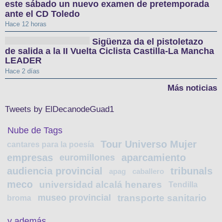
este sábado un nuevo examen de pretemporada
ante el CD Toledo
Hace 12 horas
Sigüenza da el pistoletazo
de salida a la II Vuelta Ciclista Castilla-La Mancha
LEADER
Hace 2 días
Más noticias
Tweets by ElDecanodeGuad1
Nube de Tags
Tour Universo Mujer
cantares para la poesía
empresas
aparcamiento
euromillones
audiencia provincial
tribunals
apag
caballero
meco
universidad alcalá henares
Tendilla
museo provincial
transporte sanitario
broma
y además...