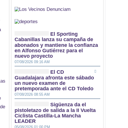
y
a
El Sporting
Cabanillas lanza su campaña de
abonados y mantiene la confianza
en Alfonso Gutiérrez para el
nuevo proyecto
07/08/2026 09:16 AM
El CD
Guadalajara afronta este sábado
tas
un nuevo examen de
pretemporada ante el CD Toledo
07/08/2026 08:55 AM
e
Sigüenza da el
 de
pistoletazo de salida a la II Vuelta
Ciclista Castilla-La Mancha
LEADER
05/08/2026 01:00 PM