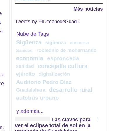
Más noticias
e
Tweets by ElDecanodeGuad1
a
ta
Nube de Tags
Sigüenza
sigüenza
concurso
robledillo de mohernando
Sanidad
economía
espronceda
concejalía cultura
sanidad
ejército
digitalización
sta
Auditorio Pedro Díaz
re
desarrollo rural
Guadalahara
autobús urbano
y además...
Las claves para
ver el eclipse total de sol en la
n,