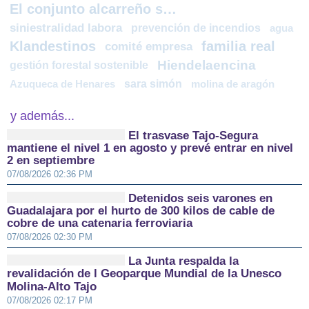
El conjunto alcarreño se marcha al parón navideño en penúltima posición
siniestralidad labora
prevención de incendios
agua
Klandestinos
familia real
comité empresa
Hiendelaencina
gestión forestal sostenible
sara simón
Azuqueca de Henares
molina de aragón
y además...
El trasvase Tajo-Segura
mantiene el nivel 1 en agosto y prevé entrar en nivel
2 en septiembre
07/08/2026 02:36 PM
Detenidos seis varones en
Guadalajara por el hurto de 300 kilos de cable de
cobre de una catenaria ferroviaria
07/08/2026 02:30 PM
La Junta respalda la
revalidación de l Geoparque Mundial de la Unesco
Molina-Alto Tajo
07/08/2026 02:17 PM