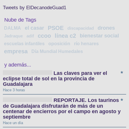
Tweets by ElDecanodeGuad1
Nube de Tags
PSOE
el casar
drones
DALMA
discapacidad
ccoo
línea c2
bienestar social
Jadraque
adif
escuelas infantiles
oposición
río henares
empresa
Día Mundial Humedales
y además...
Las claves para ver el
eclipse total de sol en la provincia de
Guadalajara
Hace 3 horas
REPORTAJE. Los taurinos
de Guadalajara disfrutarán de más de un
centenar de encierros por el campo en agosto y
septiembre
Hace un día