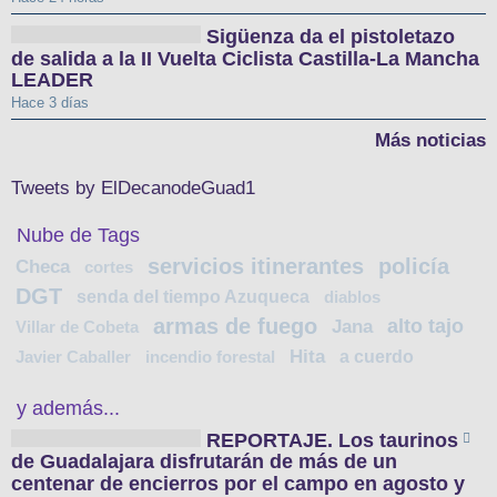
Sigüenza da el pistoletazo
de salida a la II Vuelta Ciclista Castilla-La Mancha
LEADER
Hace 3 días
Más noticias
Tweets by ElDecanodeGuad1
Nube de Tags
servicios itinerantes
policía
Checa
cortes
DGT
senda del tiempo Azuqueca
diablos
armas de fuego
alto tajo
Jana
Villar de Cobeta
Hita
a cuerdo
Javier Caballer
incendio forestal
y además...
REPORTAJE. Los taurinos
de Guadalajara disfrutarán de más de un
centenar de encierros por el campo en agosto y