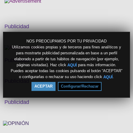
Publicidad
NOS PREOCUPAMOS POR TU PRIVACIDAD
Utilizamos cookies propias y de terceros para fines analíticos y
para mostrarte publicidad personalizada en base a un perfil
elaborado a partir de tus hábitos de navegación (por ejemplo,
Publicidad
páginas visitadas). Haz click
para más información.
AQUÍ
Puedes aceptar todas las cookies pulsando el botón “ACEPTAR”
o configurarlas o rechazar su uso haciendo click
.
AQUÍ
Publicidad
ACEPTAR
Configurar/Rechazar
Publicidad