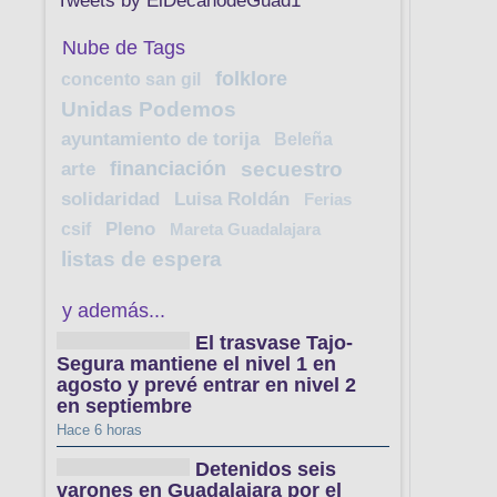
Tweets by ElDecanodeGuad1
Nube de Tags
folklore
concento san gil
Unidas Podemos
ayuntamiento de torija
Beleña
financiación
secuestro
arte
solidaridad
Luisa Roldán
Ferias
csif
Pleno
Mareta Guadalajara
listas de espera
y además...
El trasvase Tajo-
Segura mantiene el nivel 1 en
agosto y prevé entrar en nivel 2
en septiembre
Hace 6 horas
Detenidos seis
varones en Guadalajara por el