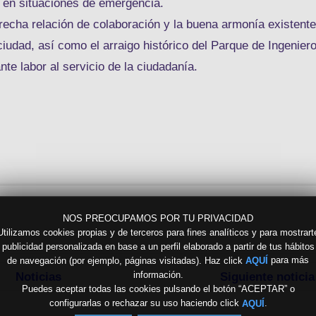
o en situaciones de emergencia.
recha relación de colaboración y la buena armonía existente
a ciudad, así como el arraigo histórico del Parque de Ingenier
e labor al servicio de la ciudadanía.
NOS PREOCUPAMOS POR TU PRIVACIDAD
Utilizamos cookies propias y de terceros para fines analíticos y para mostrart
publicidad personalizada en base a un perfil elaborado a partir de tus hábitos
de navegación (por ejemplo, páginas visitadas). Haz click
para más
AQUÍ
información.
Noticias
Siguiente noticia
Puedes aceptar todas las cookies pulsando el botón “ACEPTAR” o
configurarlas o rechazar su uso haciendo click
.
AQUÍ