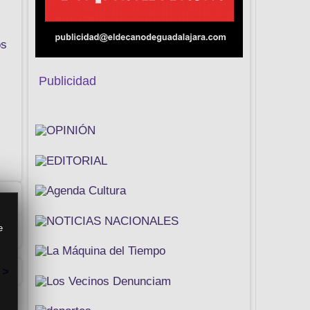
os
Publicidad
e
 >