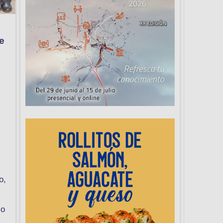
e
o,
io