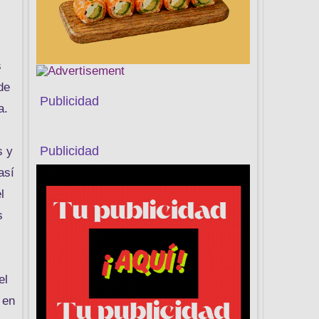
s
de
Publicidad
a.
Publicidad
s y
así
l
s
el
 en