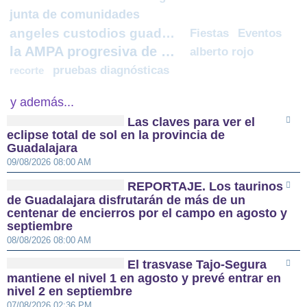
junta de comunidades
angeles custodios guadalajara
Fiestas
Eventos
la AMPA progresiva de Horche
alberto rojo
pruebas diagnósticas
recorte
y además...
Las claves para ver el
eclipse total de sol en la provincia de
Guadalajara
09/08/2026 08:00 AM
REPORTAJE. Los taurinos
de Guadalajara disfrutarán de más de un
centenar de encierros por el campo en agosto y
septiembre
08/08/2026 08:00 AM
El trasvase Tajo-Segura
mantiene el nivel 1 en agosto y prevé entrar en
nivel 2 en septiembre
07/08/2026 02:36 PM