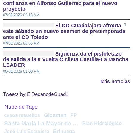
confianza en Alfonso Gutiérrez para el nuevo
proyecto
07/08/2026 09:16 AM
El CD Guadalajara afronta
este sábado un nuevo examen de pretemporada
ante el CD Toledo
07/08/2026 08:55 AM
Sigüenza da el pistoletazo
de salida a la II Vuelta Ciclista Castilla-La Mancha
LEADER
05/08/2026 01:00 PM
Más noticias
Tweets by ElDecanodeGuad1
Nube de Tags
Gicaman
casos resueltos
PP
Santa María La Mayor de San Gil
Plan Hidrológico
José Luis Escudero
Brihuega