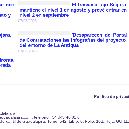
urinos
El trasvase Tajo-Segura
mantiene el nivel 1 en agosto y prevé entrar en
sto y
nivel 2 en septiembre
07/08/2026
jara,
'Desaparecen' del Portal
de Contrataciones las infografías del proyecto
del entorno de La Antigua
07/08/2026
fronta
orada
Política de priva
adalajara
eguadalajara.com. teléfono +34 949 40 81 84
 Mercantil de Guadalajara, Tomo: 642, Libro: 0, Folio: 102, Hoja: GU-112