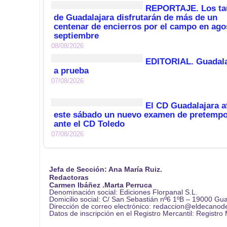
REPORTAJE. Los ta
de Guadalajara disfrutarán de más de un
centenar de encierros por el campo en ago
septiembre
08/08/2026
EDITORIAL. Guadala
a prueba
07/08/2026
El CD Guadalajara a
este sábado un nuevo examen de pretemp
ante el CD Toledo
07/08/2026
Jefa de Sección: Ana María Ruiz.
Redactoras
Carmen Ibáñez .Marta Perruca
Denominación social: Ediciones Florpanal S.L.
Domicilio social: C/ San Sebastián nº6 1ºB – 19000 Gu
Dirección de correo electrónico: redaccion@eldecanod
Datos de inscripción en el Registro Mercantil: Registro