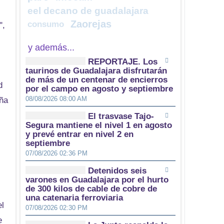
eel decano de guadalajara
Zaorejas
consumo
",
y además...
REPORTAJE. Los
taurinos de Guadalajara disfrutarán
de más de un centenar de encierros
d
por el campo en agosto y septiembre
08/08/2026 08:00 AM
aña
El trasvase Tajo-
Segura mantiene el nivel 1 en agosto
y prevé entrar en nivel 2 en
septiembre
07/08/2026 02:36 PM
Detenidos seis
varones en Guadalajara por el hurto
de 300 kilos de cable de cobre de
una catenaria ferroviaria
el
07/08/2026 02:30 PM
e