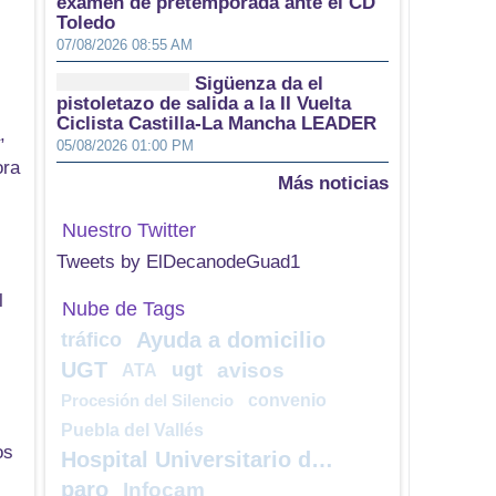
examen de pretemporada ante el CD
Toledo
07/08/2026 08:55 AM
Sigüenza da el
pistoletazo de salida a la II Vuelta
Ciclista Castilla-La Mancha LEADER
,
05/08/2026 01:00 PM
ora
Más noticias
Nuestro Twitter
Tweets by ElDecanodeGuad1
l
Nube de Tags
Ayuda a domicilio
tráfico
UGT
ugt
avisos
ATA
convenio
Procesión del Silencio
Puebla del Vallés
os
Hospital Universitario de Guadalajara
paro
Infocam