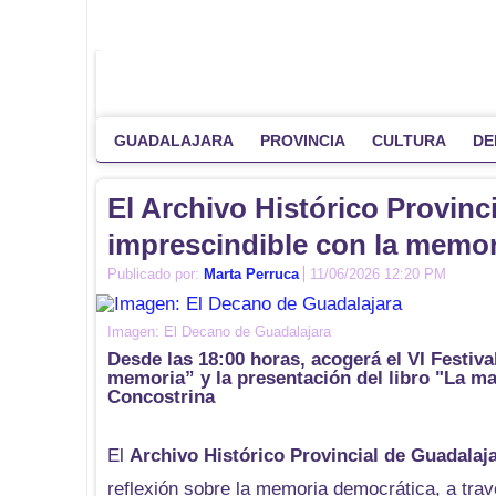
GUADALAJARA
PROVINCIA
CULTURA
DE
El Archivo Histórico Provinc
imprescindible con la memo
Publicado por:
Marta Perruca
11/06/2026 12:20 PM
Imagen: El Decano de Guadalajara
Desde las 18:00 horas, acogerá el VI Festiv
memoria” y la presentación del libro "La m
Concostrina
El
Archivo Histórico Provincial de Guadalaj
reflexión sobre la memoria democrática, a travé