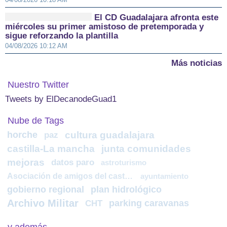
El CD Guadalajara afronta este
miércoles su primer amistoso de pretemporada y
sigue reforzando la plantilla
04/08/2026 10:12 AM
Más noticias
Nuestro Twitter
Tweets by ElDecanodeGuad1
Nube de Tags
horche
cultura guadalajara
paz
castilla-La mancha
junta comunidades
mejoras
datos paro
astroturismo
Asociación de amigos del castillo de molina
ayuntamiento
gobierno regional
plan hidrológico
Archivo Militar
parking caravanas
CHT