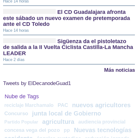
Hace 14 horas
El CD Guadalajara afronta
este sábado un nuevo examen de pretemporada
ante el CD Toledo
Hace 14 horas
Sigüenza da el pistoletazo
de salida a la II Vuelta Ciclista Castilla-La Mancha
LEADER
Hace 2 días
Más noticias
Tweets by ElDecanodeGuad1
Nube de Tags
nuevos agricultores
reciclaje Marchamalo
PAC
junta local de Gobierno
Concurso
agricultura
audiencia provincial
Partido Popular
Nuevas tecnologías
concesa vega del pozo
pp