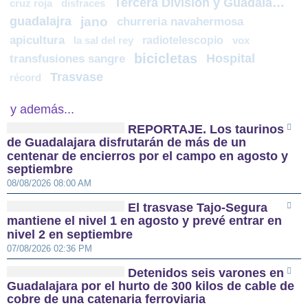
Tercera División y Guadalajara
cruz roja
disfraces
guadalajra
jano
churreria navahermosa
apicultura
radiotelescopio
la sal del rey
vox
bicicletas
Hospital
transfusiones sangre
Trasvase
récord
y además...
REPORTAJE. Los taurinos
de Guadalajara disfrutarán de más de un
centenar de encierros por el campo en agosto y
septiembre
08/08/2026 08:00 AM
El trasvase Tajo-Segura
mantiene el nivel 1 en agosto y prevé entrar en
nivel 2 en septiembre
07/08/2026 02:36 PM
Detenidos seis varones en
Guadalajara por el hurto de 300 kilos de cable de
cobre de una catenaria ferroviaria