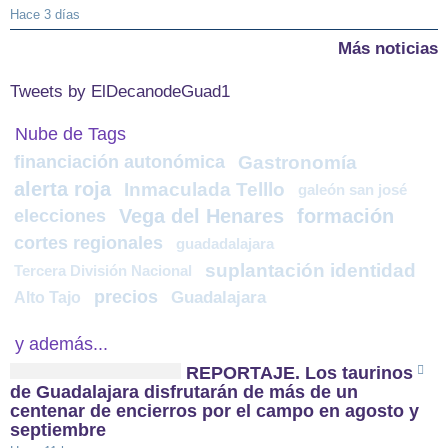
Hace 3 días
Más noticias
Tweets by ElDecanodeGuad1
Nube de Tags
financiación autonómica
Gastronomía
alerta roja
Inmaculada Telllo
galeón san josé
Vega del Henares
formación
elecciones
cortes regionales
guadadalajara
suplantación identidad
Tercera División Nacional
precios
Alto Tajo
Guadalajara
y además...
REPORTAJE. Los taurinos
de Guadalajara disfrutarán de más de un
centenar de encierros por el campo en agosto y
septiembre