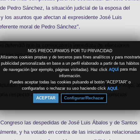
de Pedro Sánchez, la situación judicial de la esposa del
y los asuntos que afectan al expresidente José Luis
referente moral de Pedro Sánchez”.
n defendió que la convocatoria inmediata de elecciones
NOS PREOCUPAMOS POR TU PRIVACIDAD
uación actual.
Utilizamos cookies propias y de terceros para fines analíticos y para mostrart
publicidad personalizada en base a un perfil elaborado a partir de tus hábitos
de navegación (por ejemplo, páginas visitadas). Haz click
para más
AQUÍ
información.
Puedes aceptar todas las cookies pulsando el botón “ACEPTAR” o
diputado nacional del PSOE por Guadalajara, Alberto Rojo, a
configurarlas o rechazar su uso haciendo click
.
AQUÍ
ia respecto a la posibilidad de adelantar los comicios
ACEPTAR
Configurar/Rechazar
el Congreso las despedidas de José Luis Ábalos y de Santos
lmente, y ha votado en contra de las iniciativas relacionada