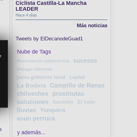
Ciclista Castilla-La Mancha
LEADER
Hace 4 días
Más noticias
Tweets by ElDecanodeGuad1
Nube de Tags
e
sucesos
financiación autonómica
impago nóminas
junta gobierno local
capital
l
Campillo de Ranas
La Bodera
chiloeches
prostitutas
soluciones
Sacedón
El Vado
lluvias
Yunquera
asun perruca
s
y además...