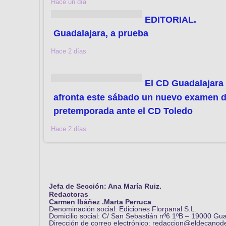
Hace un día
EDITORIAL.
Guadalajara, a prueba
Hace 2 días
El CD Guadalajara
afronta este sábado un nuevo examen 
pretemporada ante el CD Toledo
Hace 2 días
Jefa de Sección: Ana María Ruiz.
Redactoras
Carmen Ibáñez .Marta Perruca
Denominación social: Ediciones Florpanal S.L.
Domicilio social: C/ San Sebastián nº6 1ºB – 19000 Gu
Dirección de correo electrónico: redaccion@eldecanod