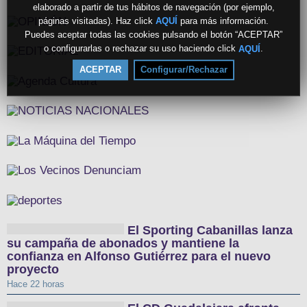
elaborado a partir de tus hábitos de navegación (por ejemplo,
páginas visitadas). Haz click
para más información.
AQUÍ
Puedes aceptar todas las cookies pulsando el botón “ACEPTAR”
o configurarlas o rechazar su uso haciendo click
.
AQUÍ
ACEPTAR
Configurar/Rechazar
El Sporting Cabanillas lanza
su campaña de abonados y mantiene la
confianza en Alfonso Gutiérrez para el nuevo
proyecto
Hace 22 horas