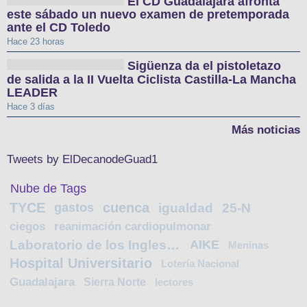
El CD Guadalajara afronta
este sábado un nuevo examen de pretemporada
ante el CD Toledo
Hace 23 horas
Sigüenza da el pistoletazo
de salida a la II Vuelta Ciclista Castilla-La Mancha
LEADER
Hace 3 días
Más noticias
Tweets by ElDecanodeGuad1
Nube de Tags
TYCE
cuenca
gastos
igualdad
25-N
ciegos
reanimación cardiopulmonar
Laboratorio de los Ingleses
AIKE
Meninas
Hospital Universitario
Lotería Nacional
Guadalajara
Sierra Norte
lectores