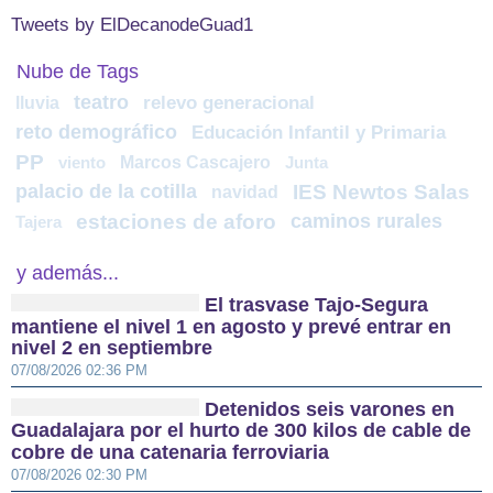
Tweets by ElDecanodeGuad1
Nube de Tags
teatro
lluvia
relevo generacional
reto demográfico
Educación Infantil y Primaria
PP
Marcos Cascajero
viento
Junta
palacio de la cotilla
IES Newtos Salas
navidad
estaciones de aforo
caminos rurales
Tajera
y además...
El trasvase Tajo-Segura
mantiene el nivel 1 en agosto y prevé entrar en
nivel 2 en septiembre
07/08/2026 02:36 PM
Detenidos seis varones en
Guadalajara por el hurto de 300 kilos de cable de
cobre de una catenaria ferroviaria
07/08/2026 02:30 PM