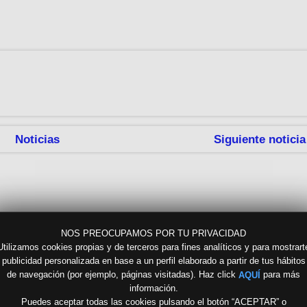
Noticias
Siguiente noticia
NOS PREOCUPAMOS POR TU PRIVACIDAD
Utilizamos cookies propias y de terceros para fines analíticos y para mostrart
publicidad personalizada en base a un perfil elaborado a partir de tus hábitos
de navegación (por ejemplo, páginas visitadas). Haz click
para más
AQUÍ
información.
Puedes aceptar todas las cookies pulsando el botón “ACEPTAR” o