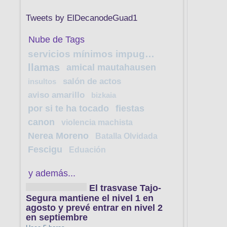
Tweets by ElDecanodeGuad1
Nube de Tags
servicios mínimos impugnación
llamas
amical mautahausen
salón de actos
insultos
aviso amarillo
bizkaia
por si te ha tocado
fiestas
canon
violencia machista
Nerea Moreno
Batalla Olvidada
Fescigu
Eduación
y además...
El trasvase Tajo-
Segura mantiene el nivel 1 en
agosto y prevé entrar en nivel 2
en septiembre