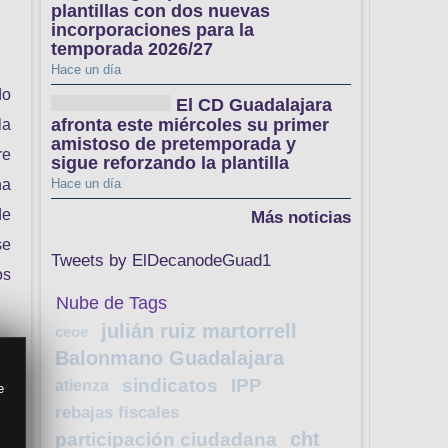
plantillas con dos nuevas
incorporaciones para la
temporada 2026/27
Hace un día
do
El CD Guadalajara
afronta este miércoles su primer
la
amistoso de pretemporada y
re
sigue reforzando la plantilla
na
Hace un día
de
Más noticias
se
Tweets by ElDecanodeGuad1
os
Nube de Tags
julián ruiz martorrell
ceoe
Balonmano Guadalajara
sindicatos
IPP
atienza
e
rebajas fiscales
cht
participación ciudadana