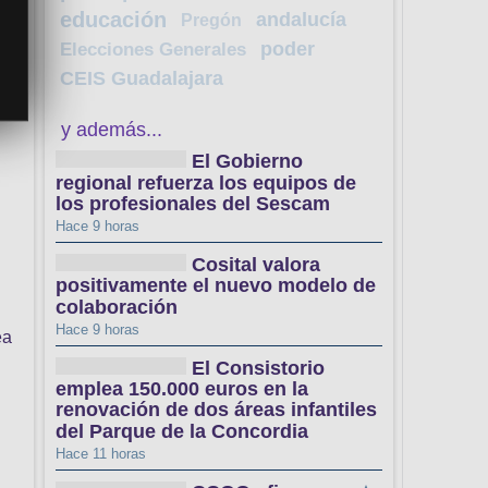
educación
andalucía
Pregón
poder
Elecciones Generales
CEIS Guadalajara
y además...
El Gobierno
regional refuerza los equipos de
los profesionales del Sescam
Hace 9 horas
Cosital valora
positivamente el nuevo modelo de
colaboración
Hace 9 horas
ea
El Consistorio
emplea 150.000 euros en la
renovación de dos áreas infantiles
del Parque de la Concordia
Hace 11 horas