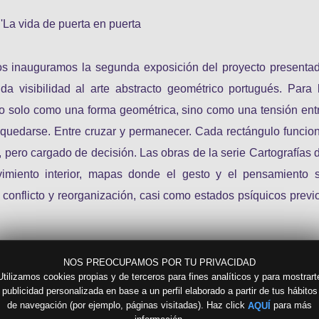
La vida de puerta en puerta
os inauguramos la segunda exposición del proyecto presenta
a visibilidad al arte abstracto geométrico portugués. Para 
o solo como una forma geométrica, sino como una tensión ent
 y quedarse. Entre cruzar y permanecer. Cada rectángulo funcio
 pero cargado de decisión. Las obras de la serie Cartografías 
ovimiento interior, mapas donde el gesto y el pensamiento 
 conflicto y reorganización, casi como estados psíquicos previ
NOS PREOCUPAMOS POR TU PRIVACIDAD
Utilizamos cookies propias y de terceros para fines analíticos y para mostrart
publicidad personalizada en base a un perfil elaborado a partir de tus hábitos
de navegación (por ejemplo, páginas visitadas). Haz click
para más
AQUÍ