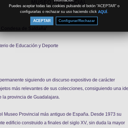
información.
MUSEO PROVINCIAL
Puedes aceptar todas las cookies pulsando el botón “ACEPTAR” o
configurarlas o rechazar su uso haciendo click
.
AQUÍ
ACEPTAR
Configurar/Rechazar
. Condesa de Saldaña'
sterio de Educación y Deporte
permanente siguiendo un discurso expositivo de carácter
 objetos más relevantes de sus colecciones, consiguiendo una id
de la provincia de Guadalajara.
el Museo Provincial más antiguo de España. Desde 1973 su
e edificio construido a finales del siglo XV, sin duda la mayor