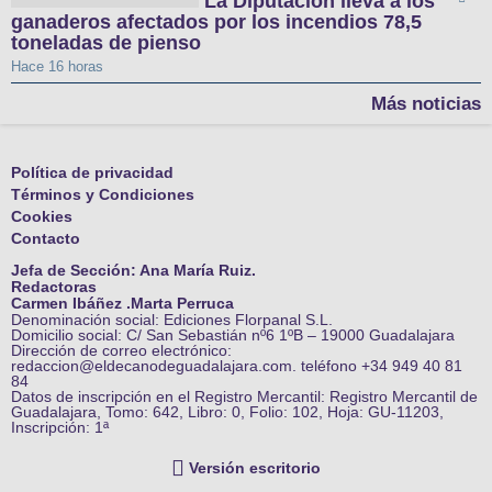
La Diputación lleva a los
ganaderos afectados por los incendios 78,5
toneladas de pienso
Hace 16 horas
Más noticias
Política de privacidad
Términos y Condiciones
Cookies
Contacto
Jefa de Sección: Ana María Ruiz.
Redactoras
Carmen Ibáñez .Marta Perruca
Denominación social: Ediciones Florpanal S.L.
Domicilio social: C/ San Sebastián nº6 1ºB – 19000 Guadalajara
Dirección de correo electrónico:
redaccion@eldecanodeguadalajara.com. teléfono +34 949 40 81
84
Datos de inscripción en el Registro Mercantil: Registro Mercantil de
Guadalajara, Tomo: 642, Libro: 0, Folio: 102, Hoja: GU-11203,
Inscripción: 1ª
Versión escritorio