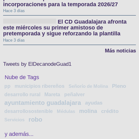
incorporaciones para la temporada 2026/27
Hace 3 días
El CD Guadalajara afronta
este miércoles su primer amistoso de
pretemporada y sigue reforzando la plantilla
Hace 3 días
Más noticias
Tweets by ElDecanodeGuad1
Nube de Tags
pp
municipios ribereños
Pleno
Señorío de Molina
desarrollo rural
Mareta
peñalver
ayuntamiento guadalajara
ayudas
molina
desarrollosostenible
crédito
Médulas
robo
Servicios
y además...