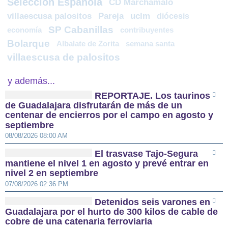
Selección Española
CD Marchamalo
villaescusa palositos
Pareja
uclm
diócesis
SP Cabanillas
economía
contribuyentes
Bolarque
Albalate de Zorita
semana santa
villaescusa de palositos
y además...
REPORTAJE. Los taurinos
de Guadalajara disfrutarán de más de un
centenar de encierros por el campo en agosto y
septiembre
08/08/2026 08:00 AM
El trasvase Tajo-Segura
mantiene el nivel 1 en agosto y prevé entrar en
nivel 2 en septiembre
07/08/2026 02:36 PM
Detenidos seis varones en
Guadalajara por el hurto de 300 kilos de cable de
cobre de una catenaria ferroviaria