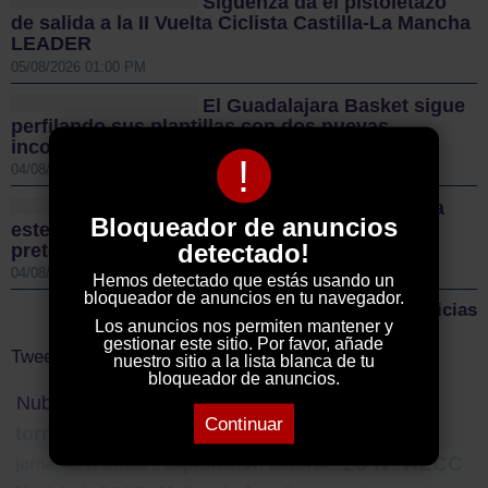
Sigüenza da el pistoletazo
de salida a la II Vuelta Ciclista Castilla-La Mancha
LEADER
05/08/2026 01:00 PM
El Guadalajara Basket sigue
perfilando sus plantillas con dos nuevas
incorporaciones para la temporada 2026/27
!
04/08/2026 10:18 AM
El CD Guadalajara afronta
Bloqueador de anuncios
este miércoles su primer amistoso de
detectado!
pretemporada y sigue reforzando la plantilla
04/08/2026 10:12 AM
Hemos detectado que estás usando un
bloqueador de anuncios en tu navegador.
Más noticias
Los anuncios nos permiten mantener y
gestionar este sitio. Por favor, añade
Tweets by ElDecanodeGuad1
nuestro sitio a la lista blanca de tu
bloqueador de anuncios.
Nube de Tags
Continuar
tormentas
Blanca Fernández
agua
25 N
AECC
explotación laboral
jornadas técnicas