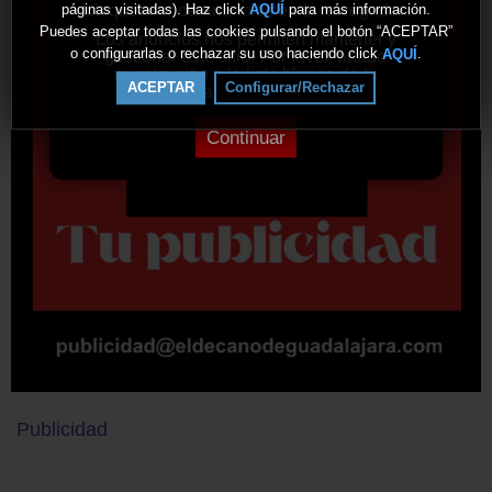
bloqueador de anuncios en tu navegador.
páginas visitadas). Haz click
para más información.
AQUÍ
Puedes aceptar todas las cookies pulsando el botón “ACEPTAR”
Los anuncios nos permiten mantener y
o configurarlas o rechazar su uso haciendo click
.
AQUÍ
gestionar este sitio. Por favor, añade
nuestro sitio a la lista blanca de tu
ACEPTAR
Configurar/Rechazar
bloqueador de anuncios.
Continuar
Publicidad