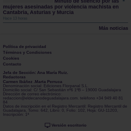
Minuto de silencio por las
mujeres asesinadas por violencia machista en
Cantabria, Asturias y Murcia
Hace 13 horas
Más noticias
Política de privacidad
Términos y Condiciones
Cookies
Contacto
Jefa de Sección: Ana María Ruiz.
Redactoras
Carmen Ibáñez .Marta Perruca
Denominación social: Ediciones Florpanal S.L.
Domicilio social: C/ San Sebastián nº6 1ºB – 19000 Guadalajara
Dirección de correo electrónico:
redaccion@eldecanodeguadalajara.com. teléfono +34 949 40 81
84
Datos de inscripción en el Registro Mercantil: Registro Mercantil de
Guadalajara, Tomo: 642, Libro: 0, Folio: 102, Hoja: GU-11203,
Inscripción: 1ª
Versión escritorio