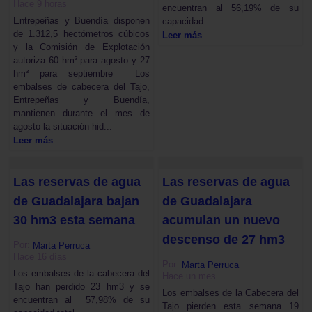
Hace 9 horas
encuentran al 56,19% de su
Entrepeñas y Buendía disponen
capacidad.
de 1.312,5 hectómetros cúbicos
Leer más
y la Comisión de Explotación
autoriza 60 hm³ para agosto y 27
hm³ para septiembre Los
embalses de cabecera del Tajo,
Entrepeñas y Buendía,
mantienen durante el mes de
agosto la situación hid...
Leer más
Las reservas de agua
Las reservas de agua
de Guadalajara bajan
de Guadalajara
30 hm3 esta semana
acumulan un nuevo
descenso de 27 hm3
Por:
Marta Perruca
Hace 16 días
Por:
Marta Perruca
Los embalses de la cabecera del
Hace un mes
Tajo han perdido 23 hm3 y se
Los embalses de la Cabecera del
encuentran al 57,98% de su
Tajo pierden esta semana 19