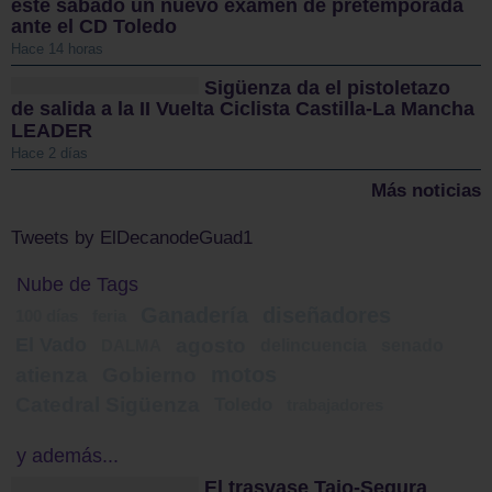
este sábado un nuevo examen de pretemporada
ante el CD Toledo
Hace 14 horas
Sigüenza da el pistoletazo
de salida a la II Vuelta Ciclista Castilla-La Mancha
LEADER
Hace 2 días
Más noticias
Tweets by ElDecanodeGuad1
Nube de Tags
Ganadería
diseñadores
100 días
feria
El Vado
agosto
delincuencia
senado
DALMA
motos
atienza
Gobierno
Catedral Sigüenza
Toledo
trabajadores
y además...
El trasvase Tajo-Segura