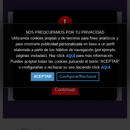
!
NOS PREOCUPAMOS POR TU PRIVACIDAD
Bloqueador de anuncios
Utilizamos cookies propias y de terceros para fines analíticos y
detectado!
para mostrarte publicidad personalizada en base a un perfil
elaborado a partir de tus hábitos de navegación (por ejemplo,
Hemos detectado que estás usando un
bloqueador de anuncios en tu navegador.
páginas visitadas). Haz click
para más información.
AQUÍ
Puedes aceptar todas las cookies pulsando el botón “ACEPTAR”
Los anuncios nos permiten mantener y
o configurarlas o rechazar su uso haciendo click
.
AQUÍ
gestionar este sitio. Por favor, añade
nuestro sitio a la lista blanca de tu
ACEPTAR
Configurar/Rechazar
bloqueador de anuncios.
Continuar