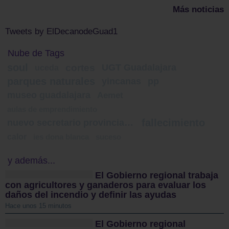
Más noticias
Tweets by ElDecanodeGuad1
Nube de Tags
soul
cortes
UGT Guadalajara
uceda
parques naturales
yincanas
pp
museo guadalajara
Aemet
aulas de emprendimiento
fallecimiento
nuevo secretario provincial UGT
calor
ies dona blanca
suceso
y además...
El Gobierno regional trabaja
con agricultores y ganaderos para evaluar los
daños del incendio y definir las ayudas
Hace unos 15 minutos
El Gobierno regional