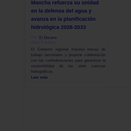
Mancha refuerza su unidad
en la defensa del agua y
avanza en la planificación
hidrológica 2028-2033
Por:
El Decano
Hace 5 meses
El Gobierno regional impulsa mesas de
trabajo sectoriales y propone colaboración
con las confederaciones para garantizar la
sostenibilidad de las siete cuencas
hidrográficas.
Leer más