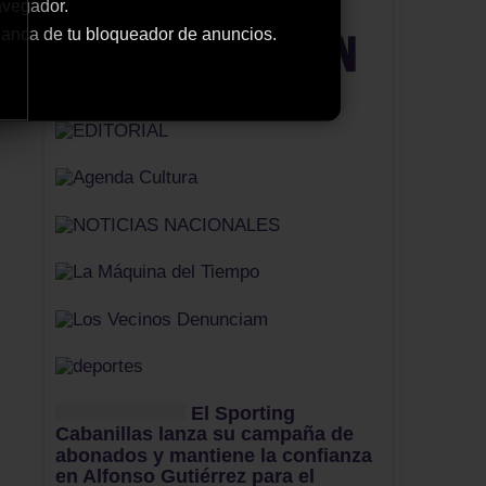
avegador.
 blanca de tu bloqueador de anuncios.
El Sporting
Cabanillas lanza su campaña de
abonados y mantiene la confianza
en Alfonso Gutiérrez para el