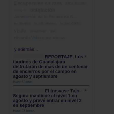
Escaparates en rosa
alcaldesas
ocupación
desgile
Asociación de la Prensa de Guadalajara
econmía
tradiciones
ferias 2024
visita
sucesos
uvi
Ricardo Velázquez Bosco
y además...
REPORTAJE. Los
taurinos de Guadalajara
disfrutarán de más de un centenar
de encierros por el campo en
agosto y septiembre
Hace 6 horas
El trasvase Tajo-
Segura mantiene el nivel 1 en
agosto y prevé entrar en nivel 2
en septiembre
Hace 23 horas