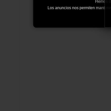
Hemos de
Los anuncios nos permiten mantener y