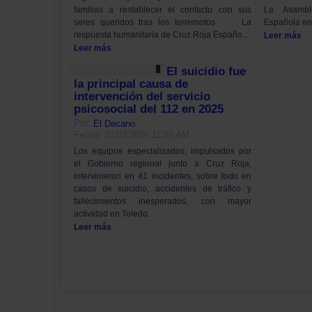
La Asambl
familias a restablecer el contacto con sus
Española en 
seres queridos tras los terremotos La
respuesta humanitaria de Cruz Roja Españo...
Leer más
Leer más
El suicidio fue
la principal causa de
intervención del servicio
psicosocial del 112 en 2025
Por:
El Decano
Fecha: 31/03/2026 11:52 AM
Los equipos especializados, impulsados por
el Gobierno regional junto a Cruz Roja,
intervinieron en 41 incidentes, sobre todo en
casos de suicidio, accidentes de tráfico y
fallecimientos inesperados, con mayor
actividad en Toledo.
Leer más