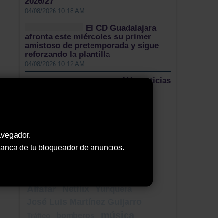
2026/27
04/08/2026 10:18 AM
El CD Guadalajara
afronta este miércoles su primer
amistoso de pretemporada y sigue
reforzando la plantilla
04/08/2026 10:12 AM
Más noticias
Nuestro Twitter
Tweets by ElDecanodeGuad1
avegador.
Nube de Tags
 blanca de tu bloqueador de anuncios.
Brihuega
ceis guadalajara
jornada solidaria
BAZU Baloncesto Azudense
Alfafar
Netflix
Yunquera
José Luis Martínez Guijarro
música
bomberos
Tráfico