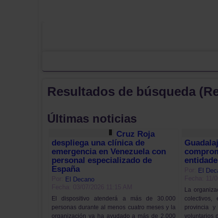
Resultados de búsqueda (R
Últimas noticias
Cruz Roja
despliega una clínica de
Guadalaj
emergencia en Venezuela con
comprom
personal especializado de
entidade
España
Por:
El Dec
Fecha: 11/
Por:
El Decano
Fecha: 03/07/2026 11:15 AM
La organiza
colectivos,
El dispositivo atenderá a más de 30.000
provincia y
personas durante al menos cuatro meses y la
voluntarios
organización ya ha ayudado a más de 2.000