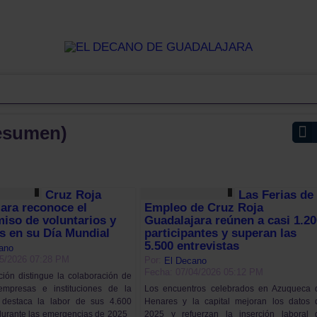
esumen)
Cruz Roja
Las Ferias de
ara reconoce el
Empleo de Cruz Roja
iso de voluntarios y
Guadalajara reúnen a casi 1.2
s en su Día Mundial
participantes y superan las
5.500 entrevistas
ano
05/2026 07:28 PM
Por:
El Decano
Fecha: 07/04/2026 05:12 PM
ción distingue la colaboración de
 empresas e instituciones de la
Los encuentros celebrados en Azuqueca 
 destaca la labor de sus 4.600
Henares y la capital mejoran los datos 
 durante las emergencias de 2025
2025 y refuerzan la inserción laboral 