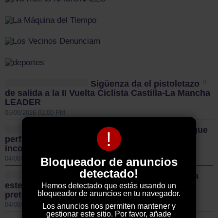
Sigüenza da el pistoletazo
de salida a la II Vuelta Ciclista Castilla-La Mancha
LEADER
05/08/2026 01:00 PM
El Guadalajara Basket sigue
!
perfilando sus plantillas con dos nuevas
incorporaciones para la temporada 2026/27
Bloqueador de anuncios
04/08/2026 10:18 AM
detectado!
El CD Guadalajara afronta
este miércoles su primer amistoso de
Hemos detectado que estás usando un
bloqueador de anuncios en tu navegador.
pretemporada y sigue reforzando la plantilla
04/08/2026 10:12 AM
Los anuncios nos permiten mantener y
gestionar este sitio. Por favor, añade