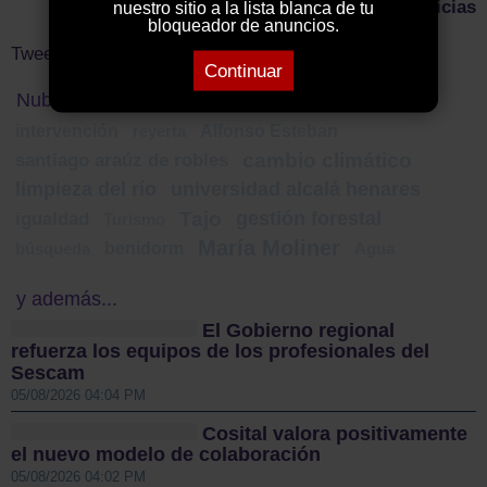
Más noticias
nuestro sitio a la lista blanca de tu
bloqueador de anuncios.
Tweets by ElDecanodeGuad1
Continuar
Nube de Tags
intervención
Alfonso Esteban
reyerta
cambio climático
santiago araúz de robles
limpieza del río
universidad alcalá henares
Tajo
gestión forestal
igualdad
Turismo
María Moliner
benidorm
búsqueda
Agua
y además...
El Gobierno regional
refuerza los equipos de los profesionales del
Sescam
05/08/2026 04:04 PM
Cosital valora positivamente
el nuevo modelo de colaboración
05/08/2026 04:02 PM