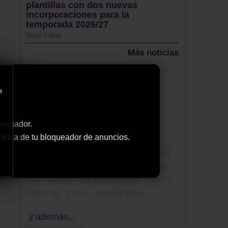
plantillas con dos nuevas
incorporaciones para la
temporada 2026/27
Hace 3 días
Más noticias
Tweets by ElDecanodeGuad1
e
Nube de Tags
Cogolludo
murcia
avegador.
violencia de género
 blanca de tu bloqueador de anuncios.
castellar de la muela
Mane Corral
concierto
Noruega
junta de comunidades
pesca
24 diciembre
gas natural
embid
retorno
valdesotos
DANA
y además...