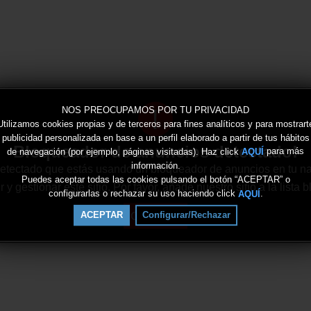
!
NOS PREOCUPAMOS POR TU PRIVACIDAD
Utilizamos cookies propias y de terceros para fines analíticos y para mostrart
publicidad personalizada en base a un perfil elaborado a partir de tus hábitos
Bloqueador de anuncios detectado!
de navegación (por ejemplo, páginas visitadas). Haz click
para más
AQUÍ
información.
tectado que estás usando un bloqueador de anuncios en tu n
Puedes aceptar todas las cookies pulsando el botón “ACEPTAR” o
 gestionar este sitio. Por favor, añade nuestro sitio a la lista
configurarlas o rechazar su uso haciendo click
.
AQUÍ
Continuar
ACEPTAR
Configurar/Rechazar