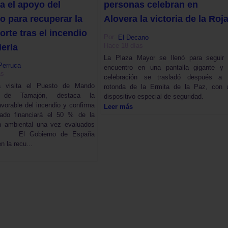
a el apoyo del
personas celebran en
o para recuperar la
Alovera la victoria de la Roj
orte tras el incendio
Por:
El Decano
Hace 18 días
ierla
La Plaza Mayor se llenó para seguir 
Perruca
encuentro en una pantalla gigante y 
as
celebración se trasladó después a 
ra visita el Puesto de Mando
rotonda de la Ermita de la Paz, con 
 de Tamajón, destaca la
dispositivo especial de seguridad.
avorable del incendio y confirma
Leer más
ado financiará el 50 % de la
ón ambiental una vez evaluados
s El Gobierno de España
en la recu...