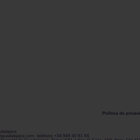
Política de priva
adalajara
eguadalajara.com. teléfono +34 949 40 81 84