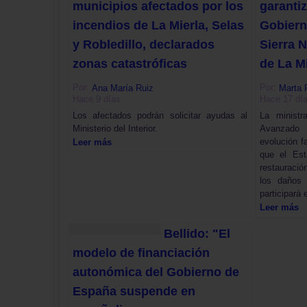
municipios afectados por los
garantiz
incendios de La Mierla, Selas
Gobiern
y Robledillo, declarados
Sierra N
zonas catastróficas
de La M
Por:
Por:
Ana María Ruiz
Marta 
Hace 9 días
Hace 17 dí
Los afectados podrán solicitar ayudas al
La minist
Ministerio del Interior.
Avanzado
evolución f
Leer más
que el Est
restauraci
los daño
participará 
Leer más
Bellido: "El
modelo de financiación
autonómica del Gobierno de
España suspende en