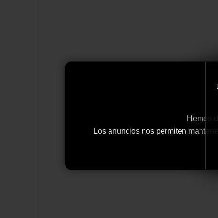
Hemos de
Los anuncios nos permiten mantener y