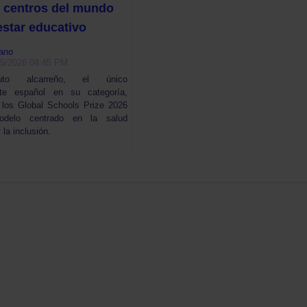
 centros del mundo
estar educativo
ano
05/2026 04:45 PM
tuto alcarreño, el único
nte español en su categoría,
 los Global Schools Prize 2026
delo centrado en la salud
la inclusión.