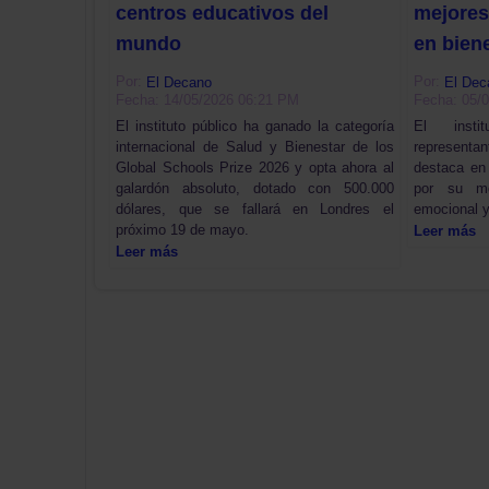
centros educativos del
mejores
mundo
en bien
Por:
Por:
El Decano
El Dec
Fecha: 14/05/2026 06:21 PM
Fecha: 05/
El instituto público ha ganado la categoría
El insti
internacional de Salud y Bienestar de los
representa
Global Schools Prize 2026 y opta ahora al
destaca en
galardón absoluto, dotado con 500.000
por su mo
dólares, que se fallará en Londres el
emocional y 
próximo 19 de mayo.
Leer más
Leer más