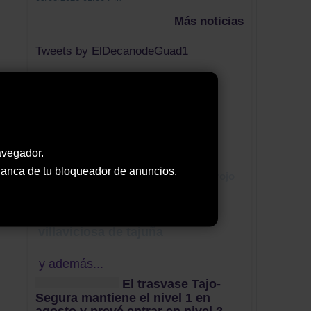
Más noticias
Tweets by ElDecanodeGuad1
Nube de Tags
periodismo
reconocimiento
paro
conflcito
alovera
Geoparque Molina
parques
avegador.
El casar
8 de marzo
 blanca de tu bloqueador de anuncios.
recogida de residuos
aviso rojo
aguas del sorbe
capacitación digital
mujeres
villaviciosa de tajuña
y además...
El trasvase Tajo-
Segura mantiene el nivel 1 en