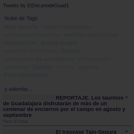
Tweets by ElDecanodeGuad1
Nube de Tags
feria apícola
sigüenza guadalajara
medidas económicas
subdelegación gobierno
gloria magro
Valdenoches
fiestas
ministerio de economía
concursos de acreedores
Presupuestos
Caobar
tormentas
logística
colecios
Foro Hostelería
y además...
REPORTAJE. Los taurinos
de Guadalajara disfrutarán de más de un
centenar de encierros por el campo en agosto y
septiembre
Hace 10 horas
El trasvase Tajo-Segura