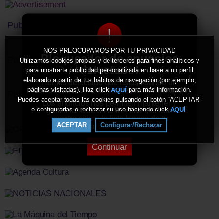
Publicidad
!
NOS PREOCUPAMOS POR TU PRIVACIDAD
Bloqueador de anuncios
Publicidad
Utilizamos cookies propias y de terceros para fines analíticos y
detectado!
para mostrarte publicidad personalizada en base a un perfil
elaborado a partir de tus hábitos de navegación (por ejemplo,
Hemos detectado que estás usando un
bloqueador de anuncios en tu navegador.
páginas visitadas). Haz click
para más información.
AQUÍ
Publicidad
Puedes aceptar todas las cookies pulsando el botón “ACEPTAR”
Los anuncios nos permiten mantener y
o configurarlas o rechazar su uso haciendo click
.
AQUÍ
gestionar este sitio. Por favor, añade
nuestro sitio a la lista blanca de tu
ACEPTAR
Configurar/Rechazar
bloqueador de anuncios.
Continuar