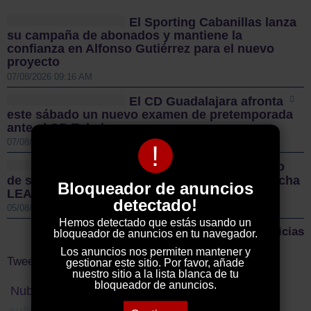
El Sporting Cabanillas lanza
su campaña de abonados y mantiene la
confianza en Alfonso Gutiérrez para el nuevo
proyecto
07/08/2026 09:16 AM
El CD Guadalajara afronta
este sábado un nuevo examen de pretemporada
ante el CD Toledo
07/08/2026 08:55 AM
!
Sigüenza da el pistoletazo
de salida a la II Vuelta Ciclista Castilla-La Mancha
Bloqueador de anuncios
LEADER
detectado!
05/08/2026 01:00 PM
Hemos detectado que estás usando un
Más noticias
bloqueador de anuncios en tu navegador.
Los anuncios nos permiten mantener y
Tweets by ElDecanodeGuad1
gestionar este sitio. Por favor, añade
nuestro sitio a la lista blanca de tu
bloqueador de anuncios.
Nube de Tags
policía nacional
carnaval
fiestas
cultura