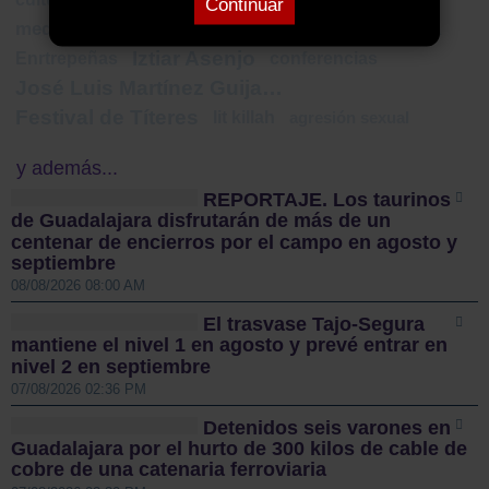
Continuar
periodismo
medicos guadalajara
iglesia
papa
Iztiar Asenjo
Enrtrepeñas
conferencias
José Luis Martínez Guijarro
Festival de Títeres
lit killah
agresión sexual
y además...
REPORTAJE. Los taurinos
de Guadalajara disfrutarán de más de un
centenar de encierros por el campo en agosto y
septiembre
08/08/2026 08:00 AM
El trasvase Tajo-Segura
mantiene el nivel 1 en agosto y prevé entrar en
nivel 2 en septiembre
07/08/2026 02:36 PM
Detenidos seis varones en
Guadalajara por el hurto de 300 kilos de cable de
cobre de una catenaria ferroviaria