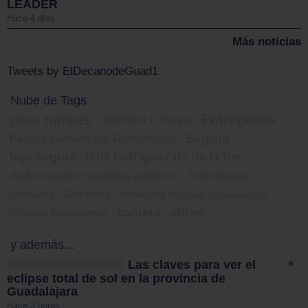
LEADER
Hace 4 días
Más noticias
Tweets by ElDecanodeGuad1
Nube de Tags
Entrepeñas
paco núñezs
Verónica Echegui
Segura
Parque Científico y Tecnológico
tajo-segura
félix rodríguez de de la fuente
malversación caudales públicos
Aranzueque
Sucesos
Obituario
III Marcha Popular Guadalajara
cantera
obras
Primera Autonómica
y además...
Las claves para ver el
eclipse total de sol en la provincia de
Guadalajara
Hace 3 horas