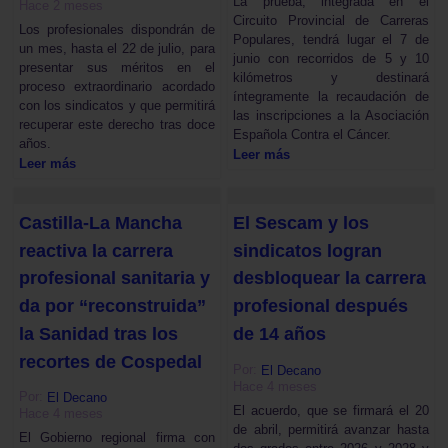
La prueba, integrada en el
Hace 2 meses
Circuito Provincial de Carreras
Los profesionales dispondrán de
Populares, tendrá lugar el 7 de
un mes, hasta el 22 de julio, para
junio con recorridos de 5 y 10
presentar sus méritos en el
kilómetros y destinará
proceso extraordinario acordado
íntegramente la recaudación de
con los sindicatos y que permitirá
las inscripciones a la Asociación
recuperar este derecho tras doce
Española Contra el Cáncer.
años.
Leer más
Leer más
Castilla-La Mancha
El Sescam y los
reactiva la carrera
sindicatos logran
profesional sanitaria y
desbloquear la carrera
da por “reconstruida”
profesional después
la Sanidad tras los
de 14 años
recortes de Cospedal
Por:
El Decano
Hace 4 meses
Por:
El Decano
El acuerdo, que se firmará el 20
Hace 4 meses
de abril, permitirá avanzar hasta
El Gobierno regional firma con