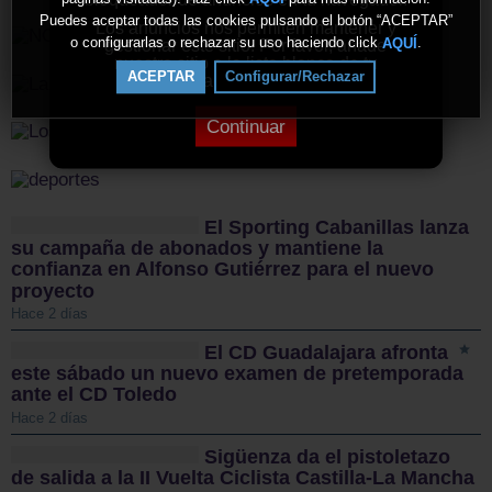
Puedes aceptar todas las cookies pulsando el botón “ACEPTAR”
Los anuncios nos permiten mantener y
o configurarlas o rechazar su uso haciendo click
.
AQUÍ
gestionar este sitio. Por favor, añade
nuestro sitio a la lista blanca de tu
ACEPTAR
Configurar/Rechazar
bloqueador de anuncios.
Continuar
El Sporting Cabanillas lanza
su campaña de abonados y mantiene la
confianza en Alfonso Gutiérrez para el nuevo
proyecto
Hace 2 días
El CD Guadalajara afronta
este sábado un nuevo examen de pretemporada
ante el CD Toledo
Hace 2 días
Sigüenza da el pistoletazo
de salida a la II Vuelta Ciclista Castilla-La Mancha