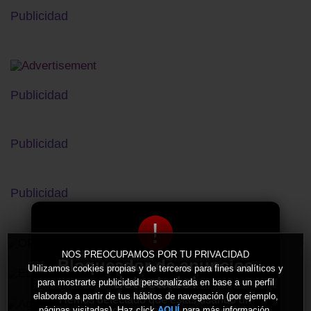
Publicidad
Publicidad
Publicidad
Publicidad
!
NOS PREOCUPAMOS POR TU PRIVACIDAD
Bloqueador de anuncios
Utilizamos cookies propias y de terceros para fines analíticos y
detectado!
para mostrarte publicidad personalizada en base a un perfil
elaborado a partir de tus hábitos de navegación (por ejemplo,
Hemos detectado que estás usando un
bloqueador de anuncios en tu navegador.
páginas visitadas). Haz click
para más información.
AQUÍ