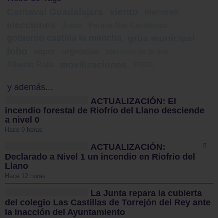
viento
Carnaval Guadalajara
menores
elecciones
Juicio
Parque Mar Cantábrico
gobierno castilla la mancha
grúa municipal
lobo
vaper
urgencias
barranco de la hoz
movilizaciones
Alberto Rojo
PSOE
y además...
ACTUALIZACIÓN: El
incendio forestal de Riofrío del Llano desciende
a nivel 0
Hace 9 horas
ACTUALIZACIÓN:
Declarado a Nivel 1 un incendio en Riofrío del
Llano
Hace 12 horas
La Junta repara la cubierta
del colegio Las Castillas de Torrejón del Rey ante
la inacción del Ayuntamiento