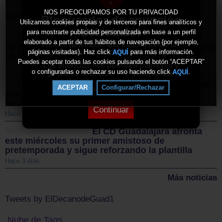
NOS PREOCUPAMOS POR TU PRIVACIDAD
Bloqueador de anuncios
Utilizamos cookies propias y de terceros para fines analíticos y
detectado!
para mostrarte publicidad personalizada en base a un perfil
Sigüenza da el pistoletazo
elaborado a partir de tus hábitos de navegación (por ejemplo,
Hemos detectado que estás usando un
de salida a la II Vuelta Ciclista Castilla-La Mancha
bloqueador de anuncios en tu navegador.
páginas visitadas). Haz click
para más información.
AQUÍ
LEADER
Puedes aceptar todas las cookies pulsando el botón “ACEPTAR”
Los anuncios nos permiten mantener y
Hace un día
o configurarlas o rechazar su uso haciendo click
.
AQUÍ
gestionar este sitio. Por favor, añade
nuestro sitio a la lista blanca de tu
El Guadalajara Basket sigue
ACEPTAR
Configurar/Rechazar
bloqueador de anuncios.
perfilando sus plantillas con dos nuevas
incorporaciones para la temporada 2026/27
Continuar
Hace 3 días
El CD Guadalajara afronta
este miércoles su primer amistoso de
pretemporada y sigue reforzando la plantilla
Hace 3 días
Más noticias
Tweets by ElDecanodeGuad1
Nube de Tags