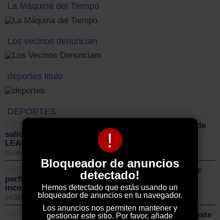
La Máquina del Tiempo
Los vecinos denuncian
deportes titulo
DEPORTES
Sigüenza da el pistoletazo de
!
salida a la II Vuelta Ciclista Castilla-La Mancha
LEADER
05/08/2026 01:00 PM
Bloqueador de anuncios
El Guadalajara Basket sigue
detectado!
perfilando sus plantillas con dos nuevas
Hemos detectado que estás usando un
incorporaciones para la temporada 2026/27
bloqueador de anuncios en tu navegador.
04/08/2026 10:18 AM
Los anuncios nos permiten mantener y
El CD Guadalajara afronta este
gestionar este sitio. Por favor, añade