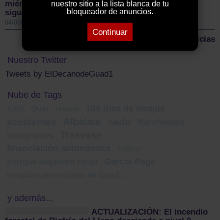
miércoles su primer amistoso de pretemporada y
nuestro sitio a la lista blanca de tu
bloqueador de anuncios.
sigue reforzando la plantilla
04/08/2026 10:12 AM
Continuar
Más noticias
Nuestro Twitter
Tweets by ElDecanodeGuad1
Nube de Tags
100 días de terapia
Quer
AIKE
reyerta
Albalate
accidentes
nado
Marchamalo
Trasvase
inmigrantes
financiación autonómica
Tráfico
García-Page
enrique alejandre torija
hospital universitario de Guadalajara
y además...
ACTUALIZACIÓN: El incendio