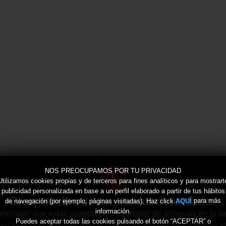
!
NOS PREOCUPAMOS POR TU PRIVACIDAD
Utilizamos cookies propias y de terceros para fines analíticos y para mostrart
publicidad personalizada en base a un perfil elaborado a partir de tus hábitos
Bloqueador de anuncios detectado!
de navegación (por ejemplo, páginas visitadas). Haz click
para más
AQUÍ
información.
tectado que estás usando un bloqueador de anuncios en tu n
Puedes aceptar todas las cookies pulsando el botón “ACEPTAR” o