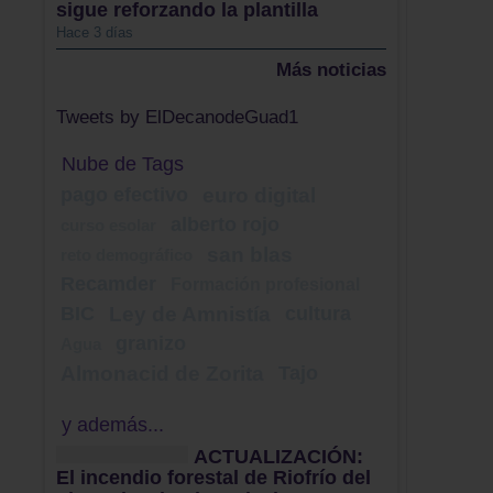
sigue reforzando la plantilla
Hace 3 días
Más noticias
Tweets by ElDecanodeGuad1
Nube de Tags
pago efectivo
euro digital
alberto rojo
curso esolar
san blas
reto demográfico
Recamder
Formación profesional
BIC
Ley de Amnistía
cultura
granizo
Agua
Almonacid de Zorita
Tajo
y además...
ACTUALIZACIÓN:
El incendio forestal de Riofrío del