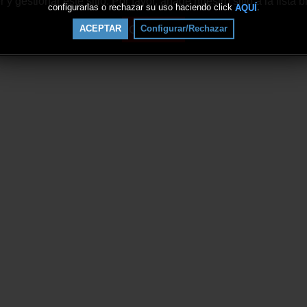
 gestionar este sitio. Por favor, añade nuestro sitio a la lista
configurarlas o rechazar su uso haciendo click
.
AQUÍ
Continuar
ACEPTAR
Configurar/Rechazar