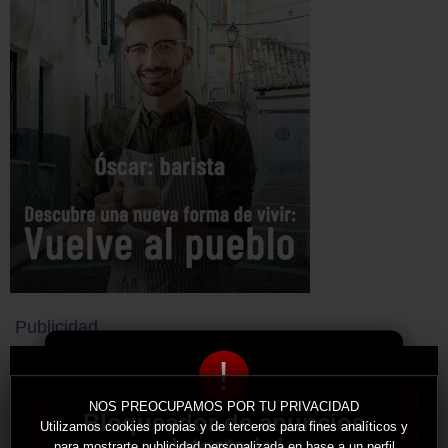
Publicidad
!
NOS PREOCUPAMOS POR TU PRIVACIDAD
Bloqueador de anuncios
Utilizamos cookies propias y de terceros para fines analíticos y
detectado!
para mostrarte publicidad personalizada en base a un perfil