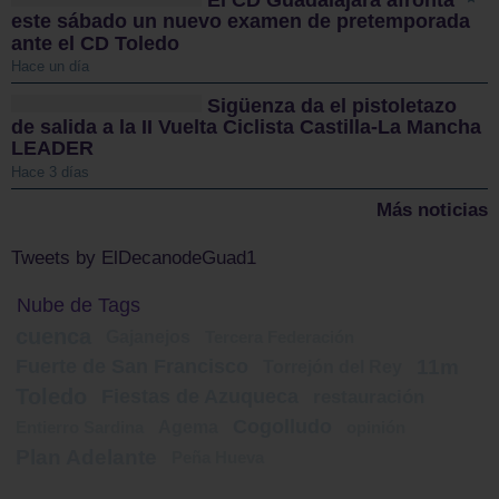
El CD Guadalajara afronta
este sábado un nuevo examen de pretemporada
ante el CD Toledo
Hace un día
Sigüenza da el pistoletazo
de salida a la II Vuelta Ciclista Castilla-La Mancha
LEADER
Hace 3 días
Más noticias
Tweets by ElDecanodeGuad1
Nube de Tags
cuenca
Gajanejos
Tercera Federación
Fuerte de San Francisco
11m
Torrejón del Rey
Toledo
Fiestas de Azuqueca
restauración
Cogolludo
Agema
Entierro Sardina
opinión
Plan Adelante
Peña Hueva