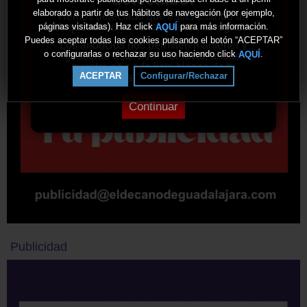
elaborado a partir de tus hábitos de navegación (por ejemplo,
Hemos detectado que estás usando un
bloqueador de anuncios en tu navegador.
páginas visitadas). Haz click
para más información.
AQUÍ
Puedes aceptar todas las cookies pulsando el botón “ACEPTAR”
Los anuncios nos permiten mantener y
o configurarlas o rechazar su uso haciendo click
.
AQUÍ
gestionar este sitio. Por favor, añade
nuestro sitio a la lista blanca de tu
ACEPTAR
Configurar/Rechazar
bloqueador de anuncios.
Continuar
Publicidad