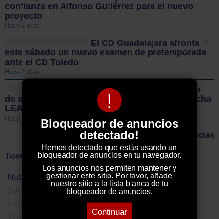
confianza en Alfonso Gutiérrez para el nuevo
proyecto
Hace 2 días
El CD Guadalajara afronta
este sábado un nuevo examen de pretemporada
ante el CD Toledo
Hace 2 días
Sigüenza da el pistoletazo
!
de salida a la II Vuelta Ciclista Castilla-La Mancha
LEADER
Hace 4 días
Bloqueador de anuncios
detectado!
Más noticias
Hemos detectado que estás usando un
bloqueador de anuncios en tu navegador.
Tweets by ElDecanodeGuad1
Los anuncios nos permiten mantener y
gestionar este sitio. Por favor, añade
Nube de Tags
nuestro sitio a la lista blanca de tu
DANA
nuevas tecnologías
2024
bloqueador de anuncios.
economía
ferias y fiestas 2024
sara simón
Continuar
Trasvase Tajo-Segura
emiliano garcía page