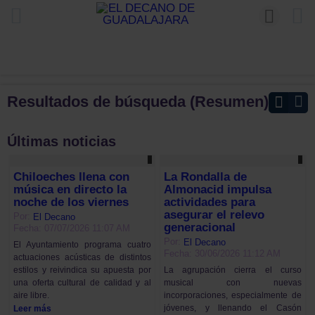
Resultados de búsqueda (Resumen)
Últimas noticias
Chiloeches llena con
La Rondalla de
música en directo la
Almonacid impulsa
noche de los viernes
actividades para
asegurar el relevo
Por:
El Decano
generacional
Fecha: 07/07/2026 11:07 AM
Por:
El Decano
El Ayuntamiento programa cuatro
Fecha: 30/06/2026 11:12 AM
actuaciones acústicas de distintos
estilos y reivindica su apuesta por
La agrupación cierra el curso
una oferta cultural de calidad y al
musical con nuevas
aire libre.
incorporaciones, especialmente de
jóvenes, y llenando el Casón
Leer más