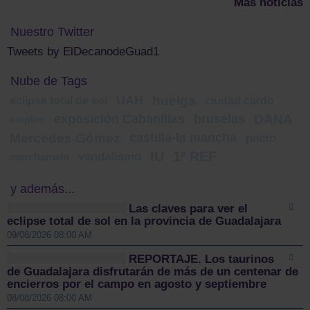
Más noticias
Nuestro Twitter
Tweets by ElDecanodeGuad1
Nube de Tags
UAH
huelga
eclipse total de sol
ciudad cardo
exposición Cabanillas
bruselas
DANA
empleo
Mercedes Gómez
castilla-la mancha
pacto
IU
1º REF
vandalismo
marchamalo
y además...
Las claves para ver el
eclipse total de sol en la provincia de Guadalajara
09/08/2026 08:00 AM
REPORTAJE. Los taurinos
de Guadalajara disfrutarán de más de un centenar de
encierros por el campo en agosto y septiembre
08/08/2026 08:00 AM