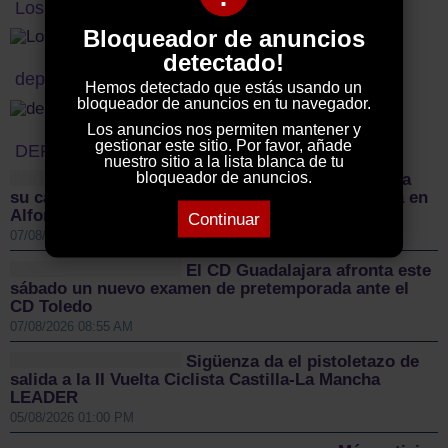
Los vecinos denuncian
Bloqueador de anuncios
detectado!
deportes titulo
Hemos detectado que estás usando un
bloqueador de anuncios en tu navegador.
Los anuncios nos permiten mantener y
gestionar este sitio. Por favor, añade
DEPORTES
nuestro sitio a la lista blanca de tu
bloqueador de anuncios.
El Sporting Cabanillas lanza
su campaña de abonados y mantiene la confianza en
Alfonso Gutiérrez para el nuevo proyecto
Continuar
07/08/2026 09:16 AM
El CD Guadalajara afronta este
sábado un nuevo examen de pretemporada ante el
CD Toledo
07/08/2026 08:55 AM
Sigüenza da el pistoletazo de
salida a la II Vuelta Ciclista Castilla-La Mancha
LEADER
05/08/2026 01:00 PM