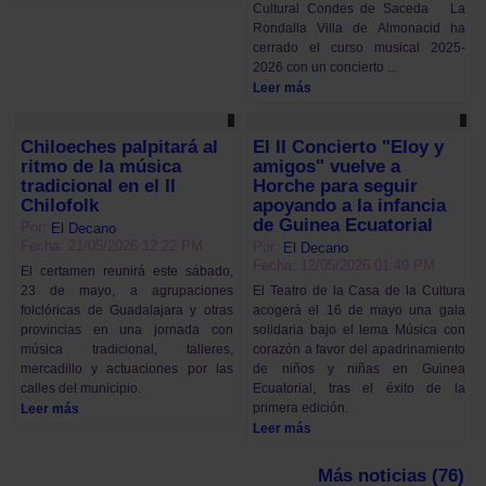
Cultural Condes de Saceda La
Rondalla Villa de Almonacid ha
cerrado el curso musical 2025-
2026 con un concierto ...
Leer más
Chiloeches palpitará al
El II Concierto "Eloy y
ritmo de la música
amigos" vuelve a
tradicional en el II
Horche para seguir
Chilofolk
apoyando a la infancia
de Guinea Ecuatorial
Por:
El Decano
Fecha: 21/05/2026 12:22 PM
Por:
El Decano
Fecha: 12/05/2026 01:49 PM
El certamen reunirá este sábado,
23 de mayo, a agrupaciones
El Teatro de la Casa de la Cultura
folclóricas de Guadalajara y otras
acogerá el 16 de mayo una gala
provincias en una jornada con
solidaria bajo el lema Música con
música tradicional, talleres,
corazón a favor del apadrinamiento
mercadillo y actuaciones por las
de niños y niñas en Guinea
calles del municipio.
Ecuatorial, tras el éxito de la
primera edición.
Leer más
Leer más
Más noticias (76)