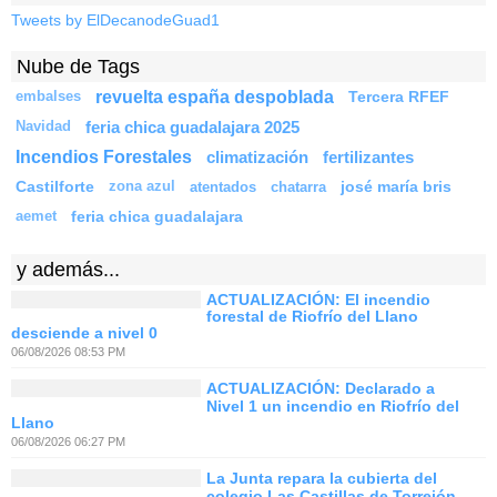
Tweets by ElDecanodeGuad1
Nube de Tags
revuelta españa despoblada
Tercera RFEF
embalses
feria chica guadalajara 2025
Navidad
Incendios Forestales
climatización
fertilizantes
Castilforte
josé maría bris
zona azul
atentados
chatarra
feria chica guadalajara
aemet
y además...
ACTUALIZACIÓN: El incendio
forestal de Riofrío del Llano
desciende a nivel 0
06/08/2026 08:53 PM
ACTUALIZACIÓN: Declarado a
Nivel 1 un incendio en Riofrío del
Llano
06/08/2026 06:27 PM
La Junta repara la cubierta del
colegio Las Castillas de Torrejón