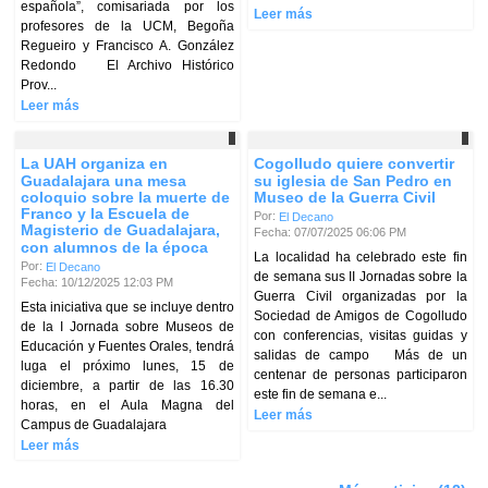
española”, comisariada por los
Leer más
profesores de la UCM, Begoña
Regueiro y Francisco A. González
Redondo El Archivo Histórico
Prov...
Leer más
La UAH organiza en
Cogolludo quiere convertir
Guadalajara una mesa
su iglesia de San Pedro en
coloquio sobre la muerte de
Museo de la Guerra Civil
Franco y la Escuela de
Por:
El Decano
Magisterio de Guadalajara,
Fecha: 07/07/2025 06:06 PM
con alumnos de la época
La localidad ha celebrado este fin
Por:
El Decano
de semana sus II Jornadas sobre la
Fecha: 10/12/2025 12:03 PM
Guerra Civil organizadas por la
Esta iniciativa que se incluye dentro
Sociedad de Amigos de Cogolludo
de la I Jornada sobre Museos de
con conferencias, visitas guidas y
Educación y Fuentes Orales, tendrá
salidas de campo Más de un
luga el próximo lunes, 15 de
centenar de personas participaron
diciembre, a partir de las 16.30
este fin de semana e...
horas, en el Aula Magna del
Leer más
Campus de Guadalajara
Leer más