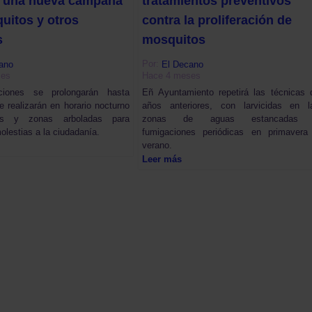
 una nueva campaña
tratamientos preventivos
uitos y otros
contra la proliferación de
s
mosquitos
Por:
ano
El Decano
ses
Hace 4 meses
ciones se prolongarán hasta
Eñ Ayuntamiento repetirá las técnicas 
e realizarán en horario nocturno
años anteriores, con larvicidas en l
es y zonas arboladas para
zonas de aguas estancadas
olestias a la ciudadanía.
fumigaciones periódicas en primavera
verano.
Leer más