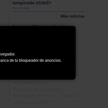
temporada 2026/27
Hace 3 días
Más noticias
Tweets by ElDecanodeGuad1
Nube de Tags
Pricam
Ayuntamiento de El Casar
avegador.
parque fotovoltaico
Diputación
 blanca de tu bloqueador de anuncios.
molina aragón
recuperación patrimonio tradicional
Sucesos
emiliano garcía-page
vecinosdenuncian
Plataforma Antirrepresiva
ciudad del cine
Fotografía
Tajera
RCP
sindicatos