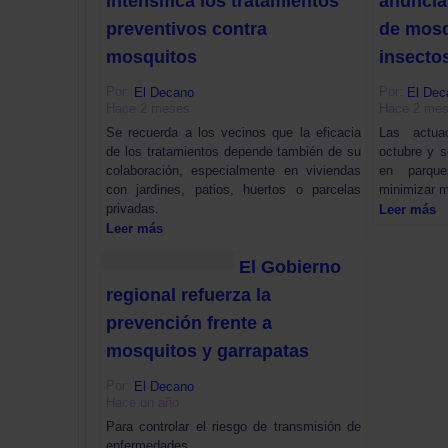
intensifica los tratamientos
anuncia
preventivos contra
de mosq
mosquitos
insecto
Por:
Por:
El Decano
El Dec
Hace 2 meses
Hace 2 me
Se recuerda a los vecinos que la eficacia
Las actua
de los tratamientos depende también de su
octubre y s
colaboración, especialmente en viviendas
en parqu
con jardines, patios, huertos o parcelas
minimizar m
privadas.
Leer más
Leer más
El Gobierno
regional refuerza la
prevención frente a
mosquitos y garrapatas
Por:
El Decano
Hace un año
Para controlar el riesgo de transmisión de
enfermedades