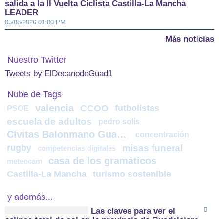
salida a la II Vuelta Ciclista Castilla-La Mancha
LEADER
05/08/2026 01:00 PM
Más noticias
Nuestro Twitter
Tweets by ElDecanodeGuad1
Nube de Tags
valencia
CCOO
futbolistas
PSOE
escuela de adultos
pedro solís
Cívitas Balonmano Guadalajara
concentración
rugby
misas funeral
competencias digitales
casa de los gramáticos
meteocam
Castilla-La Mancha
turismo sostenible
y además...
Las claves para ver el