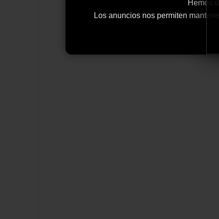
Hemos de
Los anuncios nos permiten mantener y