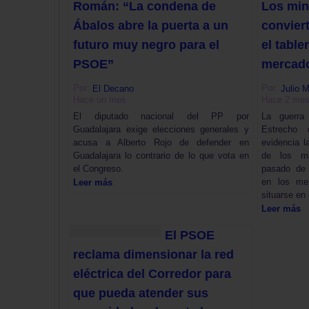
Román: “La condena de
Los mine
Ábalos abre la puerta a un
convier
futuro muy negro para el
el table
PSOE”
mercado
Por:
Por:
El Decano
Julio 
Hace un mes
Hace 2 me
El diputado nacional del PP por
La guerra
Guadalajara exige elecciones generales y
Estrecho
acusa a Alberto Rojo de defender en
evidencia l
Guadalajara lo contrario de lo que vota en
de los mi
el Congreso.
pasado de 
en los me
Leer más
situarse en 
Leer más
El PSOE
reclama dimensionar la red
eléctrica del Corredor para
que pueda atender sus