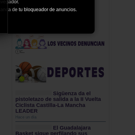
avegador.
 blanca de tu bloqueador de anuncios.
Sigüenza da el
pistoletazo de salida a la II Vuelta
Ciclista Castilla-La Mancha
LEADER
Hace un día
El Guadalajara
Basket sigue perfilando sus