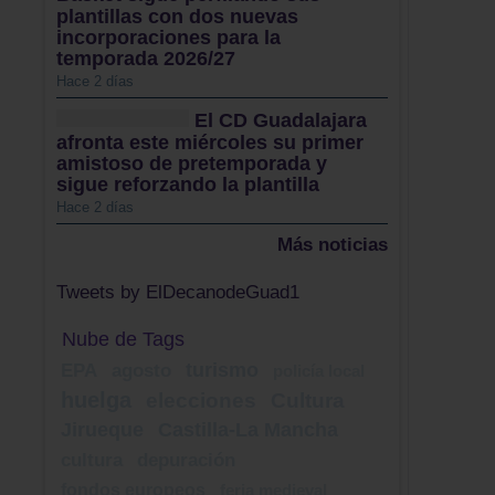
plantillas con dos nuevas
incorporaciones para la
temporada 2026/27
Hace 2 días
El CD Guadalajara
afronta este miércoles su primer
amistoso de pretemporada y
sigue reforzando la plantilla
Hace 2 días
Más noticias
Tweets by ElDecanodeGuad1
Nube de Tags
turismo
EPA
agosto
policía local
huelga
elecciones
Cultura
Jirueque
Castilla-La Mancha
cultura
depuración
fondos europeos
feria medieval