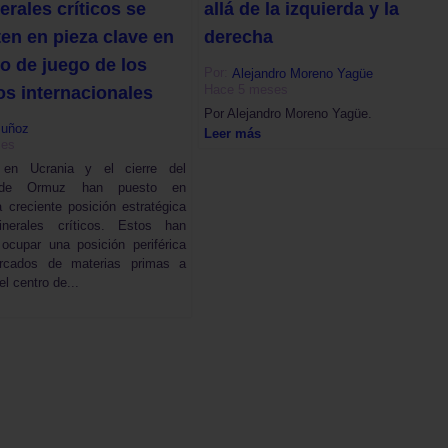
rales críticos se
allá de la izquierda y la
ten en pieza clave en
derecha
ro de juego de los
Por:
Alejandro Moreno Yagüe
Hace 5 meses
s internacionales
Por Alejandro Moreno Yagüe.
Muñoz
Leer más
ses
 en Ucrania y el cierre del
 de Ormuz han puesto en
a creciente posición estratégica
nerales críticos. Estos han
ocupar una posición periférica
rcados de materias primas a
el centro de...