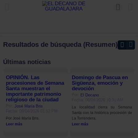
Resultados de búsqueda (Resumen)
Últimas noticias
OPINIÓN. Las
Domingo de Pascua en
procesiones de Semana
Sigüenza, emoción y
Santa muestran el
devoción
importante patrimonio
Por:
El Decano
religioso de la ciudad
Fecha: 06/04/2026 10:31 AM
Por:
José María Bris
La localidad cierra su Semana
Fecha: 09/04/2026 01:52 PM
Santa con la histórica procesión de
La Torrendera.
Por José María Bris.
Leer más
Leer más