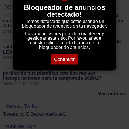
Bloqueador de anuncios
DEPORTES
detectado!
El Sporting Cabanillas lanza
su campaña de abonados y mantiene la confianza en
Hemos detectado que estás usando un
Alfonso Gutiérrez para el nuevo proyecto
bloqueador de anuncios en tu navegador.
07/08/2026 09:16 AM
Los anuncios nos permiten mantener y
gestionar este sitio. Por favor, añade
Sigüenza da el pistoletazo de
nuestro sitio a la lista blanca de tu
salida a la II Vuelta Ciclista Castilla-La Mancha
bloqueador de anuncios.
LEADER
05/08/2026 01:00 PM
Continuar
El Guadalajara Basket sigue
perfilando sus plantillas con dos nuevas
incorporaciones para la temporada 2026/27
04/08/2026 10:18 AM
Más noticias
Nuestro Twitter
Tweets by ElDecanodeGuad1
Nube de Tags