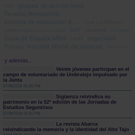
grupos de acción local
VOX
Tenorio Mendocino
escuela de educación de personas adultas
José Luis Blanco
CHT
sucesos
campeonato europa karate
ciclismo
Copa de España MMA
seguridad
renfe
escuela oficial de idiomas
Pricam
helipuerto
y además...
Veinte jóvenes participan en el
campo de voluntariado de Umbralejo impulsado por
la Junta
07/08/2026 01:05 PM
Sigüenza reivindica su
patrimonio en la 52ª edición de las Jornadas de
Estudios Seguntinos
07/08/2026 01:01 PM
La revista Abarca
reivindicando la memoria y la identidad del Alto Tajo