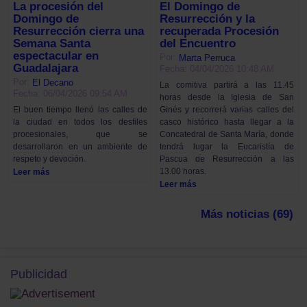
La procesión del
El Domingo de
Domingo de
Resurrección y la
Resurrección cierra una
recuperada Procesión
Semana Santa
del Encuentro
espectacular en
Por:
Marta Perruca
Guadalajara
Fecha: 04/04/2026 10:48 AM
Por:
El Decano
La comitiva partirá a las 11.45
Fecha: 06/04/2026 09:54 AM
horas desde la Iglesia de San
Ginés y recorrerá varias calles del
El buen tiempo llenó las calles de
casco histórico hasta llegar a la
la ciudad en todos los desfiles
Concatedral de Santa María, donde
procesionales, que se
tendrá lugar la Eucaristía de
desarrollaron en un ambiente de
Pascua de Resurrección a las
respeto y devoción.
13.00 horas.
Leer más
Leer más
Más noticias (69)
Publicidad